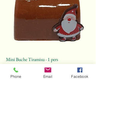
Mini Buche Tiramisu - 1 pers
Niet op voorraad
Phone
Email
Facebook
VEGAN - Lactose- & suikervrij